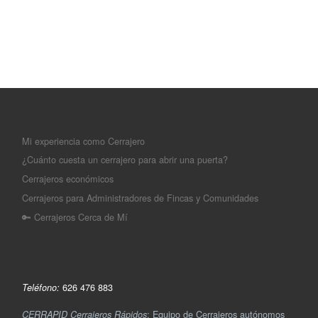
Mi experiencia como Cerrajero
¿Cuánto cuesta un cerrajero para abrir una puerta?
Cerrajeros económicos
Cerrajeros para Administradores de Fincas y Comunidades
🔑 Cerrajeros Cerca de Mí
626 476 883
Teléfono:
: Equipo de Cerrajeros autónomos
CERRAPID Cerrajeros Rápidos