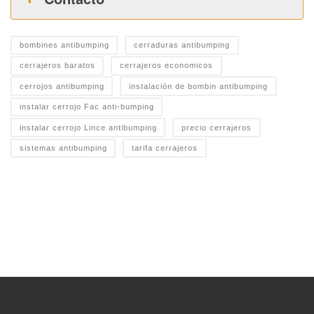
bombines antibumping
cerraduras antibumping
cerrajeros baratos
cerrajeros economicos
cerrojos antibumping
instalación de bombin antibumping
instalar cerrojo Fac anti-bumping
instalar cerrojo Lince antibumping
precio cerrajeros
sistemas antibumping
tarifa cerrajeros