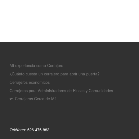
Mi experiencia como Cerrajero
¿Cuánto cuesta un cerrajero para abrir una puerta?
Cerrajeros económicos
Cerrajeros para Administradores de Fincas y Comunidades
🔑 Cerrajeros Cerca de Mí
626 476 883
Teléfono: