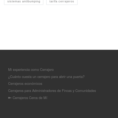
sistemas antibumping
tarifa cerrajeros
Mi experiencia como Cerrajero
¿Cuánto cuesta un cerrajero para abrir una puerta?
Cerrajeros económicos
Cerrajeros para Administradores de Fincas y Comunidades
🔑 Cerrajeros Cerca de Mí