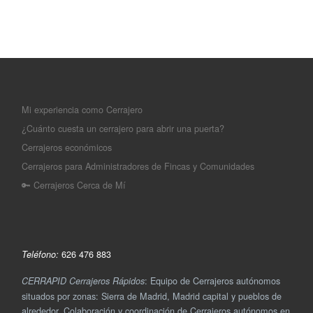
Mi experiencia como Cerrajero
¿Cuánto cuesta un cerrajero para abrir una puerta?
Cerrajeros económicos
Cerrajeros para Administradores de Fincas y Comunidades
🔑 Cerrajeros Cerca de Mí
626 476 883
Teléfono:
: Equipo de Cerrajeros autónomos
CERRAPID Cerrajeros Rápidos
situados por zonas: Sierra de Madrid, Madrid capital y pueblos de
alrededor. Colaboración y coordinación de Cerrajeros autónomos en