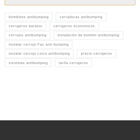
bombines antibumping
cerraduras antibumping
cerrajeros baratos
cerrajeros economicos
cerrojos antibumping
instalación de bombin antibumping
instalar cerrojo Fac anti-bumping
instalar cerrojo Lince antibumping
precio cerrajeros
sistemas antibumping
tarifa cerrajeros