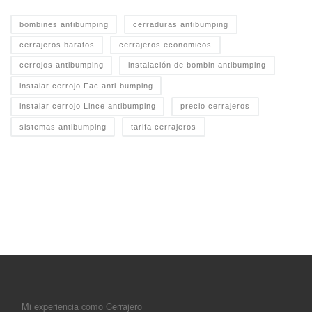
bombines antibumping
cerraduras antibumping
cerrajeros baratos
cerrajeros economicos
cerrojos antibumping
instalación de bombin antibumping
instalar cerrojo Fac anti-bumping
instalar cerrojo Lince antibumping
precio cerrajeros
sistemas antibumping
tarifa cerrajeros
Mi experiencia como Cerrajero