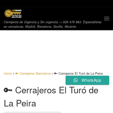
Saltar al contenido
Me
Cerrajeros de Urgencia y Sin urgencia → 626 476 883. Especialistas
en cerraduras. Madrid, Barcelona, Sevilla, Alicante.
Inicio
»
🔑 Cerrajeros Barcelona
»
🔑 Cerrajeros El Turó de La Peira
WhatsApp
🔑 Cerrajeros El Turó de
La Peira