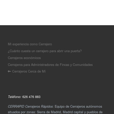
Mi experiencia como Cerrajero
¿Cuánto cuesta un cerrajero para abrir una puerta?
Cerrajeros económicos
Cerrajeros para Administradores de Fincas y Comunidades
🔑 Cerrajeros Cerca de Mí
626 476 883
Teléfono:
: Equipo de Cerrajeros autónomos
CERRAPID Cerrajeros Rápidos
situados por zonas: Sierra de Madrid, Madrid capital y pueblos de