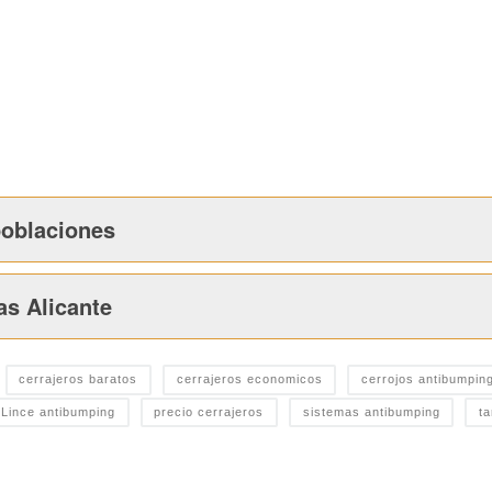
poblaciones
as Alicante
cerrajeros baratos
cerrajeros economicos
cerrojos antibumpin
o Lince antibumping
precio cerrajeros
sistemas antibumping
ta