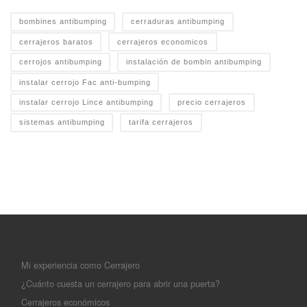
bombines antibumping
cerraduras antibumping
cerrajeros baratos
cerrajeros economicos
cerrojos antibumping
instalación de bombin antibumping
instalar cerrojo Fac anti-bumping
instalar cerrojo Lince antibumping
precio cerrajeros
sistemas antibumping
tarifa cerrajeros
Mi experiencia como Cerrajero
¿Cuánto cuesta un cerrajero para abrir una puerta?
Cerrajeros económicos