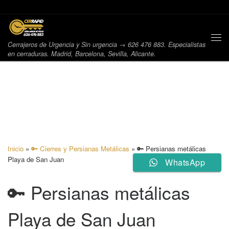
Saltar al contenido
Me
Cerrajeros de Urgencia y Sin urgencia → 626 476 883. Especialistas
en cerraduras. Madrid, Barcelona, Sevilla, Alicante.
Inicio
»
🔑 Cierres y Persianas Metálicas
»
🔑 Persianas metálicas
Playa de San Juan
WhatsApp
🔑 Persianas metálicas
Playa de San Juan